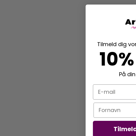
Tilmeld dig v
10%
På din
E-mail
Navn
Tilmel