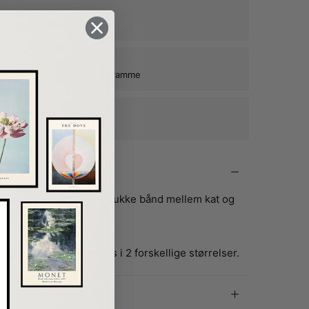
alitetspapir
n plakats farver og form
kat ind, når du tilkøber en ramme
e rammer i egetræ
ne plakater mange år frem
 plakat, der viser det smukke bånd mellem kat og
f Leilani.
i kvadratformat. Den fås i 2 forskellige størrelser.