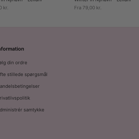
00
kr.
Fra
79,00
kr.
nformation
ølg din ordre
fte stillede spørgsmål
andelsbetingelser
rivatlivspolitik
dministrér samtykke