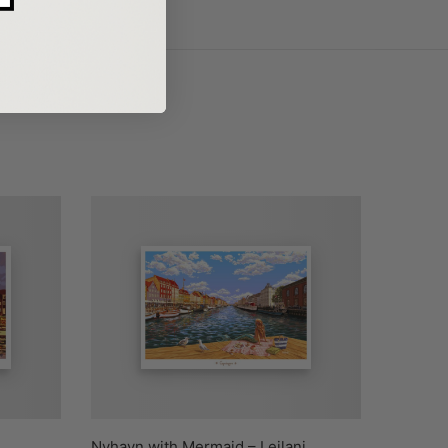
Nyhavn with Mermaid – Leilani