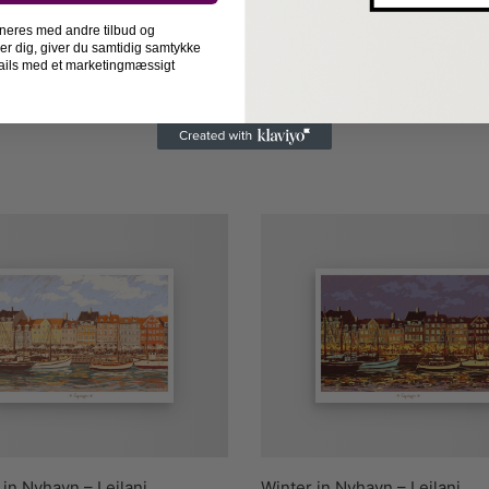
neres med andre tilbud og
der dig, giver du samtidig samtykke
-mails med et marketingmæssigt
n Nyhavn – Leilani
Winter in Nyhavn – Leilani