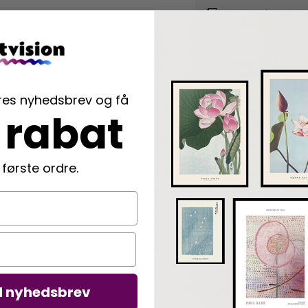
Trykt på 230g kv
der fremhæver di
Nem indramning
vi rammer din pla
ores nyhedsbrev og få
 rabat
Langtidsholdbar
der beskytter di
 første ordre.
Beskrivelse
Sød og dekorativ katte
ejer. Plakaten er skabt a
Denne Leilani plakat er 
d nyhedsbrev
Detaljer