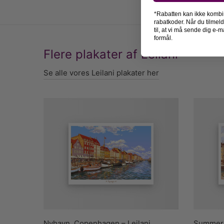
*Rabatten kan ikke kombi
rabatkoder. Når du tilmel
til, at vi må sende dig e
formål.
Flere plakater af Leilani
Se alle vores Leilani plakater her
Nyhavn, Copenhagen – Leilani
Summer i