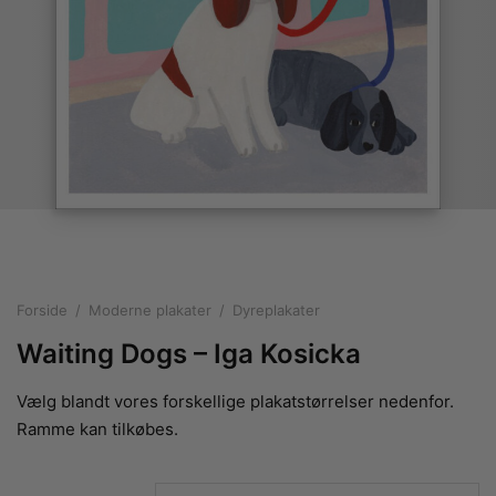
rakte plakater
ntikken
ater til sommerhuset
us plakater
ter i pastelfarver
isme
ater med kvinder
ægt plakater
essionisme
lakater
ey plakater
ernisme
erplakater
Forside
/
Moderne plakater
/
Dyreplakater
Waiting Dogs – Iga Kosicka
Vælg blandt vores forskellige plakatstørrelser nedenfor.
Ramme kan tilkøbes.