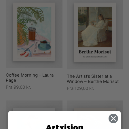
Coffee Morning – Laura
The Artist’s Sister at a
Page
Window – Berthe Morisot
Fra
99,00
kr.
Fra
129,00
kr.