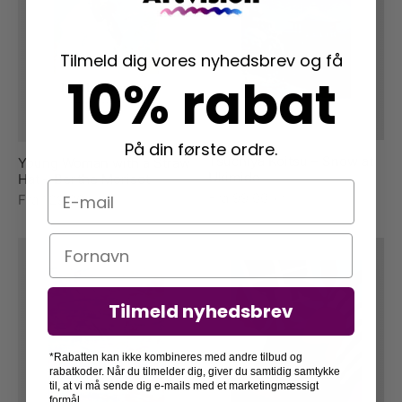
Tilmeld dig vores nyhedsbrev og få
10% rabat
På din første ordre.
Tsuchiya Koitsu – Snow at
Young Woman with a Straw
Ukimido
Hat – Berthe Morisot
E-mail
Fra
99,00
kr.
Fra
129,00
kr.
Navn
Tilmeld nyhedsbrev
*Rabatten kan ikke kombineres med andre tilbud og
rabatkoder. Når du tilmelder dig, giver du samtidig samtykke
til, at vi må sende dig e-mails med et marketingmæssigt
formål.