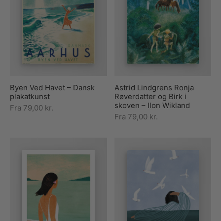
rakte plakater
ntikken
ater til sommerhuset
us plakater
ter i pastelfarver
isme
ater med kvinder
ægt plakater
essionisme
lakater
ey plakater
ernisme
erplakater
Byen Ved Havet – Dansk
Astrid Lindgrens Ronja
plakatkunst
Røverdatter og Birk i
skoven – Ilon Wikland
Fra
79,00
kr.
Fra
79,00
kr.