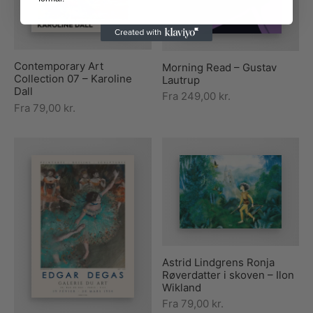
Contemporary Art
Morning Read – Gustav
Collection 07 – Karoline
Lautrup
Dall
Fra
249,00
kr.
Fra
79,00
kr.
Astrid Lindgrens Ronja
Røverdatter i skoven – Ilon
Wikland
Fra
79,00
kr.