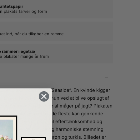
alitetspapir
n plakats farver og form
kat ind, når du tilkøber en ramme
e rammer i egetræ
ne plakater mange år frem
ller plakat med titlen “Seaside”. En kvinde kigger
 er ved havet, eller er hun ved at blive opslugt af
 havets fugle. En gruppe af måger på jagt? Plakaten
ligt øjeblik. Et øjeblik, de fleste kan genkende.
og stilhed. Der er plads til eftertænksomhed og
bare at være. Den rolige og harmoniske stemning
e farvepalette af blå, grøn og turkis. Billedet er