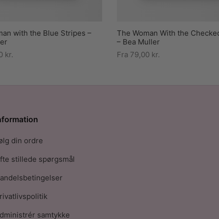
n with the Blue Stripes –
The Woman With the Checke
er
– Bea Muller
00
kr.
Fra
79,00
kr.
nformation
ølg din ordre
fte stillede spørgsmål
andelsbetingelser
rivatlivspolitik
dministrér samtykke