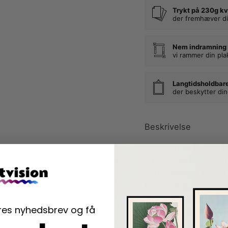
Trykt på 230g kv
der fremhæver di
Nem indramning
vi rammer din pla
Langtidsholdbar
der beskytter di
Beskrivelse
Smuk og poetisk Bea Mu
ud over horisonten. Hun
det? Over hende flyver
indfanger et smukt og ro
Ved havet finder vi ro 
ores nyhedsbrev og få
fordybelse. Plads til 
understreges af den sart