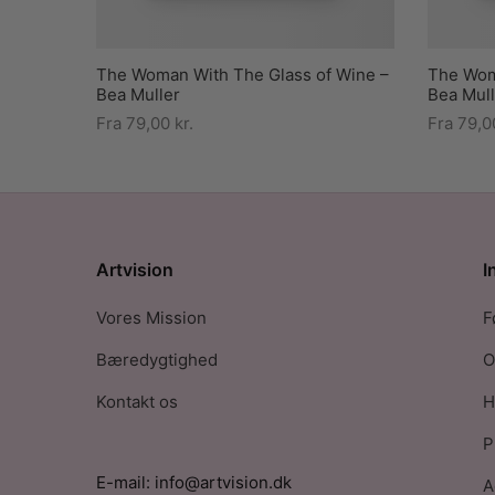
The Woman With The Glass of Wine –
The Woma
Bea Muller
Bea Mull
Fra
79,00
kr.
Fra
79,
Artvision
I
Vores Mission
F
Bæredygtighed
O
Kontakt os
H
P
E-mail: info@artvision.dk
A