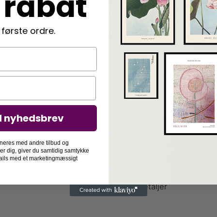
 rabat
dog ikke blot statisk. 
yogaagtige bevægelser 
 første ordre.
Plakaten “Seaside” er s
hollandsk/tysk illustrat
værker kredser sig oft
og moderskab, fordi de
personligt plan – som 
d nyhedsbrev
Denne Bea Muller plaka
70 x 100 cm. Du har mul
nævnte størrelser. Du
neres med andre tilbud og
der dig, giver du samtidig samtykke
i 12 forskellige farver.
-mails med et marketingmæssigt
Detaljer