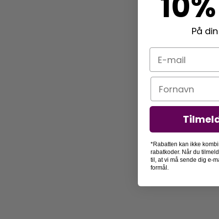
10%
På din
E-mail
Navn
Tilmel
*Rabatten kan ikke kombi
rabatkoder. Når du tilmel
til, at vi må sende dig e
formål.