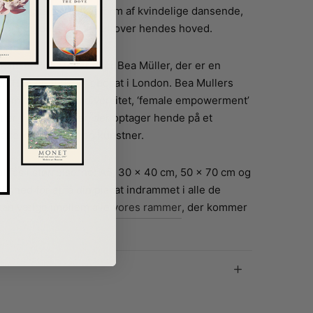
Der er også dynamik i form af kvindelige dansende,
og fuglene, der flyver over hendes hoved.
kabt af Bea Muller eller Bea Müller, der er en
or. Hun er til dagligt bosat i London. Bea Mullers
e om temaer som diversitet, ‘female empowerment’
t er vigtige emner, der optager hende på et
både kvinde, mor og kunstner.
t fås i størrelserne: A5, 30 x 40 cm, 50 x 70 cm og
ighed for at få din plakat indrammet i alle de
 kan vælge imellem
alle vores rammer
, der kommer