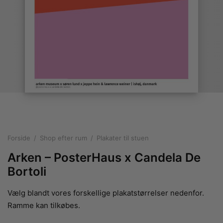
rakte plakater
ntikken
ater til sommerhuset
us plakater
ter i pastelfarver
isme
ater med kvinder
ægt plakater
essionisme
lakater
ey plakater
ernisme
erplakater
Forside
/
Shop efter rum
/
Plakater til stuen
Arken – PosterHaus x Candela De
Bortoli
Vælg blandt vores forskellige plakatstørrelser nedenfor.
Ramme kan tilkøbes.