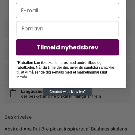
Fri fragt over 399,-
E-mail
Navn
Dansk webshop
stiftet i Vallensbæk med lokal produktion i Taastrup
Tilmeld nyhedsbrev
Trykt på 230g kvalitetspapir
der fremhæver din plakats farver og form
*Rabatten kan ikke kombineres med andre tilbud og
rabatkoder. Når du tilmelder dig, giver du samtidig samtykke
Nem indramning
til, at vi må sende dig e-mails med et marketingmæssigt
vi rammer din plakat ind, når du tilkøber en ramme
formål.
Langtidsholdbare rammer i egetræ
der beskytter dine plakater mange år frem
Beskrivelse
Abstrakt Ana Rut Bre plakat inspireret af Bauhaus skolens