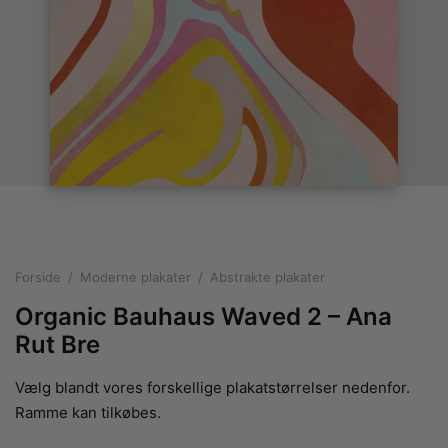
rakte plakater
ntikken
ater til sommerhuset
us plakater
ter i pastelfarver
isme
ater med kvinder
ægt plakater
essionisme
lakater
ey plakater
ernisme
erplakater
Forside
/
Moderne plakater
/
Abstrakte plakater
Organic Bauhaus Waved 2 – Ana
Rut Bre
Vælg blandt vores forskellige plakatstørrelser nedenfor.
Ramme kan tilkøbes.