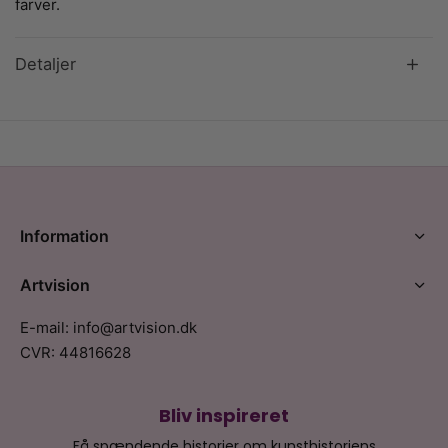
farver.
Detaljer
Information
Artvision
E-mail: info@artvision.dk
CVR: 44816628
Bliv inspireret
Få spændende historier om kunsthistoriens