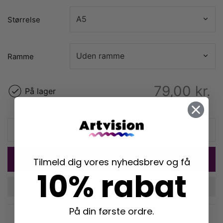
Størrelse
Ramme
79,00
kr.
På lager
Tilføj til kurv
Tilmeld dig vores nyhedsbrev og få
10% rabat
Tilføj til ønskeliste
På din første ordre.
Levering: 2-5 hverdage