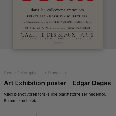
rakte plakater
ntikken
ater til sommerhuset
us plakater
ter i pastelfarver
isme
ater med kvinder
ægt plakater
essionisme
lakater
ey plakater
ernisme
erplakater
Forside
/
Kunstplakater
/
Fransk kunst
Art Exhibition poster – Edgar Degas
Vælg blandt vores forskellige plakatstørrelser nedenfor.
Ramme kan tilkøbes.