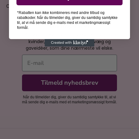
CVR: 44816628
*Rabatten kan ikke kombineres med andre tilbud og
rabatkoder. Når du tilmelder dig, giver du samtidig samtykke
til, at vi må sende dig e-mails med et marketingmæssigt
Bliv inspireret
formål.
Få spændende historier om kunsthistoriens
kvinder, inspiration til din billedvæg og
gaveidéer, som dine nærmeste vil elske.
E-mail
Tilmeld nyhedsbrev
Når du tilmelder dig, giver du samtidig samtykke til, at vi
må sende dig e-mails med et marketingsmæssigt formål.