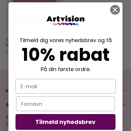
rakte plakater
ntikken
ater til sommerhuset
us plakater
ter i pastelfarver
isme
ater med kvinder
ægt plakater
essionisme
lakater
Tilmeld dig vores nyhedsbrev og få
Copenhagen Evening –
ey plakater
ernisme
erplakater
Enklamide
10% rabat
Fra
99,00
kr.
På din første ordre.
E-mail
Information
Navn
Artvision
E-mail: info@artvision.dk
Tilmeld nyhedsbrev
CVR: 44816628