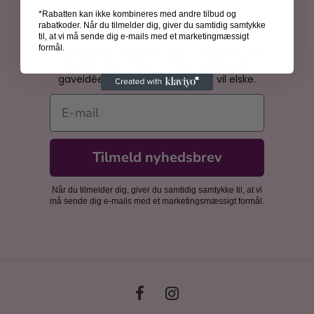
*Rabatten kan ikke kombineres med andre tilbud og
Bliv inspireret
rabatkoder. Når du tilmelder dig, giver du samtidig samtykke
til, at vi må sende dig e-mails med et marketingmæssigt
Få spændende historier om kunsthistoriens
formål.
kvinder, inspiration til din billedvæg og
gaveidéer, som dine nærmeste vil elske.
E-mail
Tilmeld nyhedsbrev
Når du tilmelder dig, giver du samtidig samtykke til, at vi
må sende dig e-mails med et marketingsmæssigt formål.