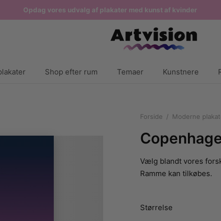
Opdag vores udvalg af plakater med kunst af kvinder
lakater
Shop efter rum
Temaer
Kunstnere
Forside
/
Moderne plakat
Copenhagen
Vælg blandt vores forsk
Ramme kan tilkøbes.
Størrelse