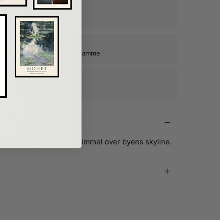
alitetspapir
n plakats farver og form
kat ind, når du tilkøber en ramme
e rammer i egetræ
ne plakater mange år frem
en smuk lyserød aftenhimmel over byens skyline.