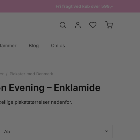
Fri fragt ved køb over 599,-
Rammer
Blog
Om os
er
/
Plakater med Danmark
 Evening – Enklamide
ellige plakatstørrelser nedenfor.