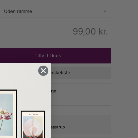
99,00
kr.
Tilføj til kurv
Tilføj til ønskeliste
Levering: 2-5 hverdage
Fri fragt over 399,-
bæk med lokal produktion i Taastrup