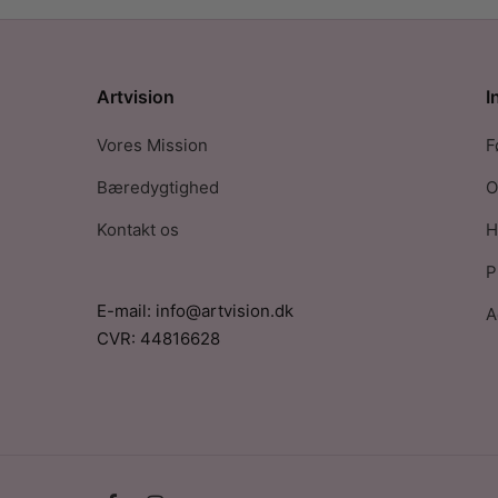
Artvision
I
Vores Mission
F
Bæredygtighed
O
Kontakt os
H
P
E-mail: info@artvision.dk
A
CVR: 44816628