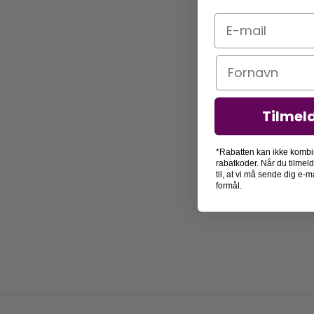
E-mail
Navn
Tilmel
*Rabatten kan ikke kombi
rabatkoder. Når du tilmel
til, at vi må sende dig e
formål.