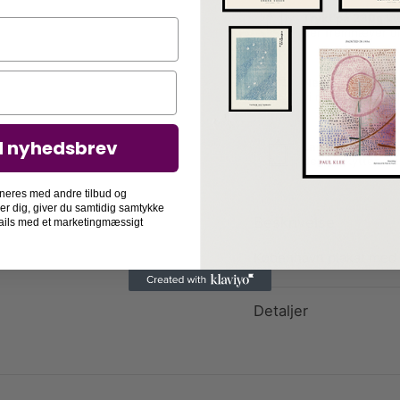
Trykt på 230g kv
der fremhæver di
Nem indramning
vi rammer din pla
d nyhedsbrev
Langtidsholdbar
der beskytter di
neres med andre tilbud og
der dig, giver du samtidig samtykke
Beskrivelse
-mails med et marketingmæssigt
København plakat med 
Detaljer