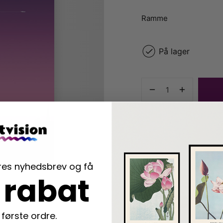
Ramme
På lager
ores nyhedsbrev og få
 rabat
Dansk webshop
stiftet i Vallens
 første ordre.