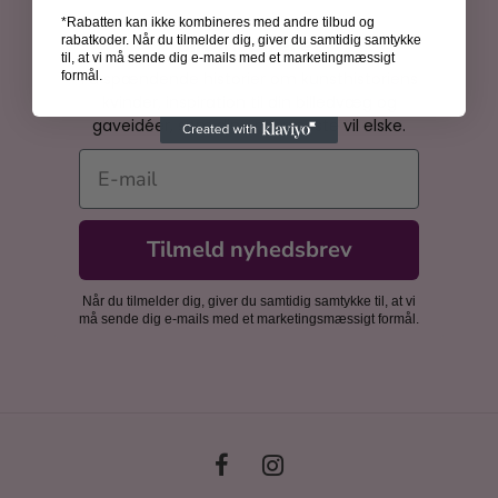
*Rabatten kan ikke kombineres med andre tilbud og
Bliv inspireret
rabatkoder. Når du tilmelder dig, giver du samtidig samtykke
til, at vi må sende dig e-mails med et marketingmæssigt
Få spændende historier om kunsthistoriens
formål.
kvinder, inspiration til din billedvæg og
gaveidéer, som dine nærmeste vil elske.
E-mail
Tilmeld nyhedsbrev
Når du tilmelder dig, giver du samtidig samtykke til, at vi
må sende dig e-mails med et marketingsmæssigt formål.