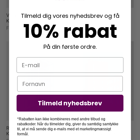
Tilmeld dig vores nyhedsbrev og få
Varna Strand i Aarhus –
Aarhus Kunstmuseum –
Kristian Højland
Kristian Højland
10% rabat
Fra
89,00
kr.
Fra
89,00
kr.
På din første ordre.
E-mail
Navn
Tilmeld nyhedsbrev
*Rabatten kan ikke kombineres med andre tilbud og
rabatkoder. Når du tilmelder dig, giver du samtidig samtykke
Rådhustårnet i Aarhus –
Badeanstalten Spanien i
til, at vi må sende dig e-mails med et marketingmæssigt
Kristian Højland
Aarhus – Kristian Højland
formål.