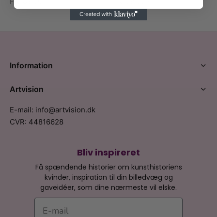
Fra
89,00
kr.
Fra
89,00
kr.
Information
Artvision
E-mail: info@artvision.dk
CVR: 44816628
Bliv inspireret
Få spændende historier om kunsthistoriens
kvinder, inspiration til din billedvæg og
gaveidéer, som dine nærmeste vil elske.
E-mail