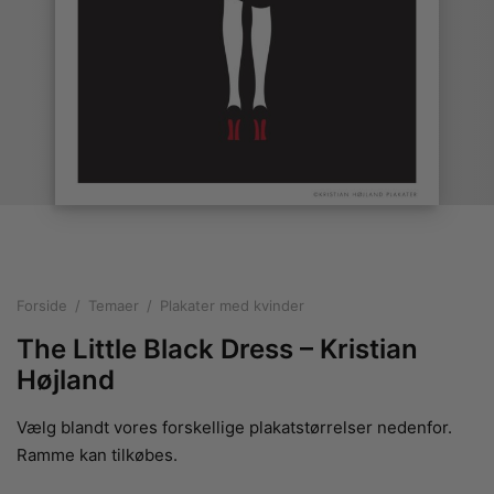
rakte plakater
ntikken
ater til sommerhuset
us plakater
ter i pastelfarver
isme
ater med kvinder
ægt plakater
essionisme
lakater
ey plakater
ernisme
erplakater
Forside
/
Temaer
/
Plakater med kvinder
The Little Black Dress – Kristian
Højland
Vælg blandt vores forskellige plakatstørrelser nedenfor.
Ramme kan tilkøbes.