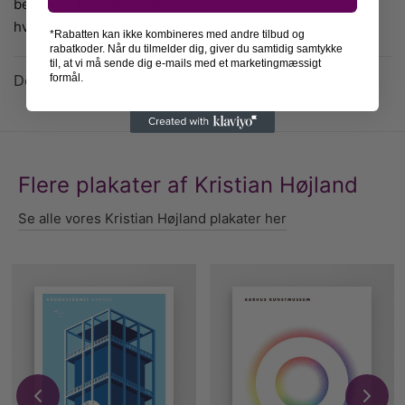
berømte “Little Black Dress”. Plakaten er holdt i sort og
hvid med små glimt af rød.
*Rabatten kan ikke kombineres med andre tilbud og
rabatkoder. Når du tilmelder dig, giver du samtidig samtykke
til, at vi må sende dig e-mails med et marketingmæssigt
Detaljer
formål.
Flere plakater af Kristian Højland
Se alle vores Kristian Højland plakater her