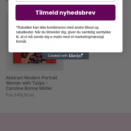
Fra
249,00
kr.
Fra
79,00
kr.
Tilmeld nyhedsbrev
*Rabatten kan ikke kombineres med andre tilbud og
rabatkoder. Når du tilmelder dig, giver du samtidig samtykke
til, at vi må sende dig e-mails med et marketingmæssigt
formål.
Abstract Modern Portrait
Woman with Tulips –
Caroline Bonne Müller
Fra
349,00
kr.