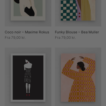
rakte plakater
ntikken
ater til sommerhuset
us plakater
ter i pastelfarver
isme
ater med kvinder
ægt plakater
essionisme
lakater
Coco noir – Maxime Rokus
Funky Blouse – Bea Muller
ey plakater
ernisme
erplakater
Fra
79,00
kr.
Fra
79,00
kr.