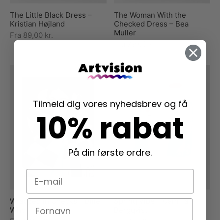
The Little Black Dress –
The Woman With the
Kristian Højland
Checked Dress – Bea
Muller
Fra
89,00
kr.
Fra
79,00
kr.
Tilmeld dig vores nyhedsbrev og få
10% rabat
På din første ordre.
E-mail
Wrapped in Checks – Bille
Spring Vibe – Camilla
Navn
Who
Bergqvist