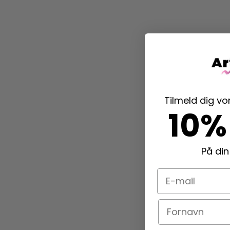
Tilmeld dig v
10%
På din
E-mail
Navn