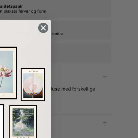
alitetspapir
n plakats farver og form
kat ind, når du tilkøber en ramme
e rammer i egetræ
ne plakater mange år frem
en kvinde i en “funky” bluse med forskellige
g skulderpuder.