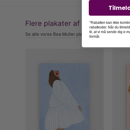
Tilmel
Flere plakater af Bea Muller
*Rabatten kan ikke kombi
rabatkoder. Når du tilmel
til, at vi må sende dig e
Se alle vores Bea Muller plakater her
formål.