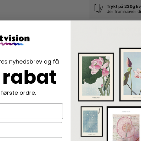
Trykt på 230g kv
der fremhæver di
Nem indramning
vi rammer din pla
Langtidsholdbar
der beskytter di
ores nyhedsbrev og få
 rabat
Beskrivelse
Bea Muller plakat med 
 første ordre.
mønstre og farver.
Blusen har 80’er snit o
Detaljer