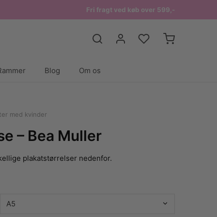
Fri fragt ved køb over 599,-
Rammer
Blog
Om os
ter med kvinder
se – Bea Muller
ellige plakatstørrelser nedenfor.