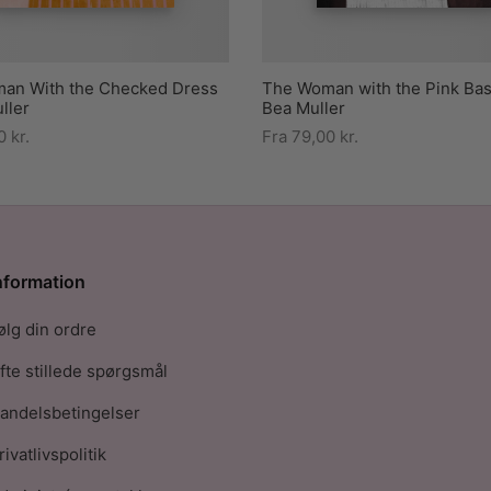
an With the Checked Dress
The Woman with the Pink Bas
ller
Bea Muller
00
kr.
Fra
79,00
kr.
nformation
ølg din ordre
fte stillede spørgsmål
andelsbetingelser
rivatlivspolitik