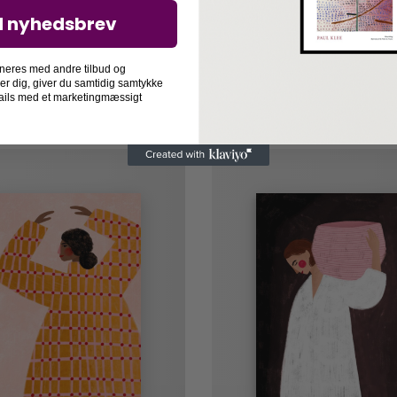
d nyhedsbrev
neres med andre tilbud og
der dig, giver du samtidig samtykke
-mails med et marketingmæssigt