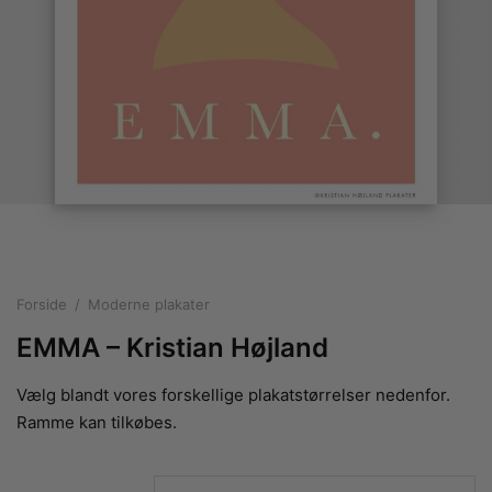
rakte plakater
ntikken
ater til sommerhuset
us plakater
ter i pastelfarver
isme
ater med kvinder
ægt plakater
essionisme
lakater
ey plakater
ernisme
erplakater
Forside
/
Moderne plakater
EMMA – Kristian Højland
Vælg blandt vores forskellige plakatstørrelser nedenfor.
Ramme kan tilkøbes.