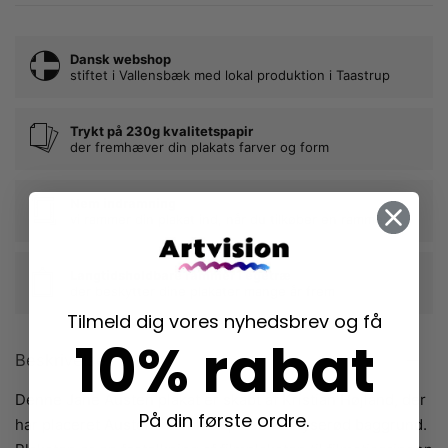
Dansk webshop
stiftet i Vallensbæk med lokal produktion i Taastrup
Trykt på 230g kvalitetspapir
der fremhæver din plakats farver og form
Nem indramning
vi rammer din plakat ind, når du tilkøber en ramme
Langtidsholdbare rammer i egetræ
der beskytter dine plakater mange år frem
Tilmeld dig vores nyhedsbrev og få
10% rabat
Beskrivelse
Denne Jane Austen plakat er skabt af Kristian Højland, der
På din første ordre.
har placeret Austens karakter på en flot lyserød baggrund.