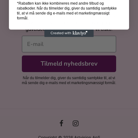
*Rabatten kan ikke kombineres med andre tilbud og
Bliv inspireret
rabatkoder. Når du tilmelder dig, giver du samtidig samtykke
til, at vi må sende dig e-mails med et marketingmæssigt
Få spændende historier om kunsthistoriens
formål.
kvinder, inspiration til din billedvæg og
gaveidéer, som dine nærmeste vil elske.
E-mail
Tilmeld nyhedsbrev
Når du tilmelder dig, giver du samtidig samtykke til, at vi
må sende dig e-mails med et marketingsmæssigt formål.
Copyright © 2026 Artvision ApS