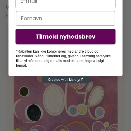
Udstillingsplakat: Kundskabens Træ – Hilma af Klint
Navn
Fra
79,00
kr.
Tilmeld nyhedsbrev
*Rabatten kan ikke kombineres med andre tilbud og
rabatkoder. Når du tilmelder dig, giver du samtidig samtykke
til, at vi må sende dig e-mails med et marketingmæssigt
formål.