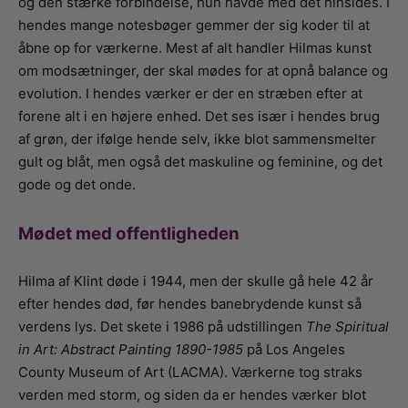
og den stærke forbindelse, hun havde med det hinsides. I
hendes mange notesbøger gemmer der sig koder til at
åbne op for værkerne. Mest af alt handler Hilmas kunst
om modsætninger, der skal mødes for at opnå balance og
evolution. I hendes værker er der en stræben efter at
forene alt i en højere enhed. Det ses især i hendes brug
af grøn, der ifølge hende selv, ikke blot sammensmelter
gult og blåt, men også det maskuline og feminine, og det
gode og det onde.
Mødet med offentligheden
Hilma af Klint døde i 1944, men der skulle gå hele 42 år
efter hendes død, før hendes banebrydende kunst så
verdens lys. Det skete i 1986 på udstillingen
The Spiritual
in Art: Abstract Painting 1890-1985
på Los Angeles
County Museum of Art (LACMA). Værkerne tog straks
verden med storm, og siden da er hendes værker blot