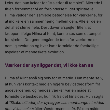
f.eks. det, hun kalder for “Malerier til templet”. Allerede i
titlen fornemmer vi en forbindelse til det spirituelle.
Hilma vælger den samlede betegnelse for værkerne, for
at indikere en sammenhæng mellem dem. Alle er de en
del af et større hele. Derudover afspejler titlen, at
kroppen, ifølge Hilma af Klint, kunne ses som et tempel
for sjælen. Det gennemgående tema for værkerne er
nemlig evolution og hver især formidler de forskellige
aspekter af menneskets evolution.
Værker der synliggør det, vi ikke kan se
Hilma af Klint anså sig selv for et medie. Hun mente selv,
at hun var i kontakt med en højere bevidsthedsform fra
åndeverdenen, og hendes værker var en måde at
formidle de beskeder, hun fik fra det hinsides. Hun søgte
at
“Skabe billeder, der synliggør sammenhænge hinsides
det, vi kan se”
(Müller-Westermann, s. 9). På den måde