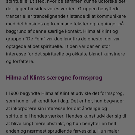
spirituelle. Et sted, hvor de sammen kunne udforske det,
der ligger hinsides vores verden. Gruppen benyttede
trancer eller trancelignende tilstande til at kommunikere
med det hinsides og fremmane tekster og tegninger på
baggrund af denne særlige kontakt. Hilma af Klint og
gruppen “De Fem” var dog langtfra de eneste, der var
optagede af det spirituelle. I tiden var der en stor
interesse for det spirituelle og okkulte blandt kunstnere
og forfattere.
Hilma af Klints særegne formsprog
I 1906 begyndte Hilma af Klint at udvikle det formsprog,
som hun er så kendt for i dag. Det er her, hun begynder
at inkorporere sin interesse for det åndelige og
spirituelle i hendes værker. Hendes kunst udvikler sig til
at blive langt mere abstrakt, og hun benytter en helt
anden og nærmest sprudlende farveskala. Hun maler