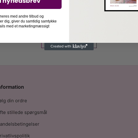
d nyhedsbrev
neres med andre tilbud og
der dig, giver du samtidig samtykke
-mails med et marketingmæssigt
Se flere
nformation
ølg din ordre
fte stillede spørgsmål
andelsbetingelser
rivatlivspolitik