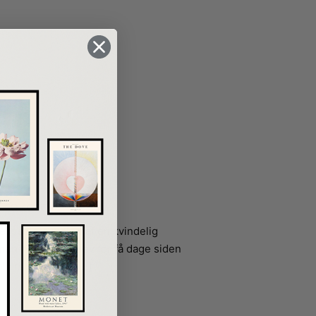
 rekord
est solgte maleri af en kvindelig
en (Sengen)” blev for få dage siden
ollars svarende […]