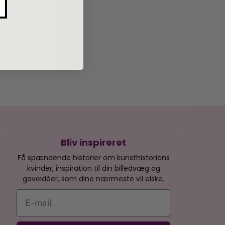
Bliv inspireret
Få spændende historier om kunsthistoriens
kvinder, inspiration til din billedvæg og
gaveidéer, som dine nærmeste vil elske.
E-mail