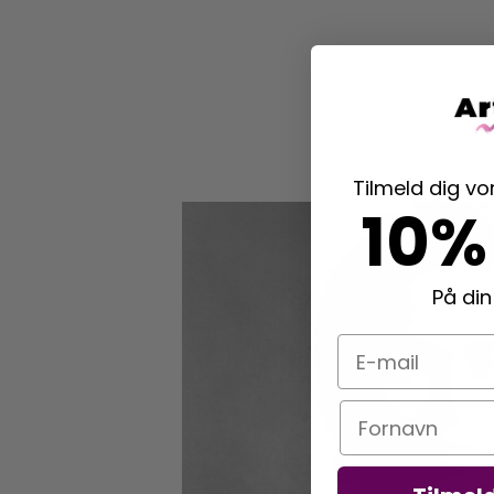
Tilmeld dig v
10%
På din
E-mail
Navn