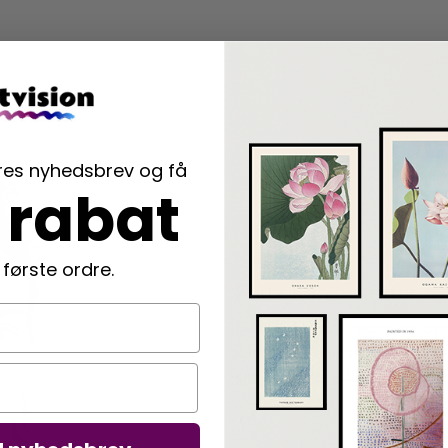
ores nyhedsbrev og få
 rabat
KVINDELIGE KUNSTNERE
 første ordre.
Frida Kahlo sætter ny
Frida Kahlo slår rekord for dyr
kunstner. Kahlos værk “Drømm
solgt for hele 54,6 millioner d