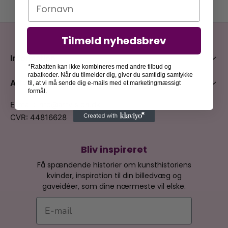
Navn
Tilmeld nyhedsbrev
Information
*Rabatten kan ikke kombineres med andre tilbud og
rabatkoder. Når du tilmelder dig, giver du samtidig samtykke
Artvision
til, at vi må sende dig e-mails med et marketingmæssigt
formål.
E-mail: info@artvision.dk
CVR: 44816628
Bliv inspireret
Få spændende historier om kunsthistoriens
kvinder, inspiration til din billedvæg og
gaveidéer, som dine nærmeste vil elske.
E-mail