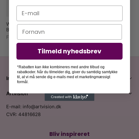
E-mail
Woman at Her Toilette –
Navn
Berthe Morisot
Fra
129,00
kr.
Tilmeld nyhedsbrev
*Rabatten kan ikke kombineres med andre tilbud og
rabatkoder. Når du tilmelder dig, giver du samtidig samtykke
til, at vi må sende dig e-mails med et marketingmæssigt
Information
formål.
Artvision
E-mail: info@artvision.dk
CVR: 44816628
Bliv inspireret