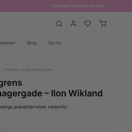
Fri fragt ved køb over 599,-
Rammer
Blog
Om os
/
Plakater til børneværelset
dgrens
agergade – Ilon Wikland
ellige plakatstørrelser nedenfor.