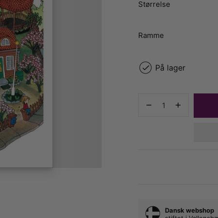
Størrelse
Ramme
På lager
Dansk webshop
stiftet i Vallens