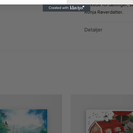
elskede fortællinger, 
Ronja Røverdatter.
Detaljer