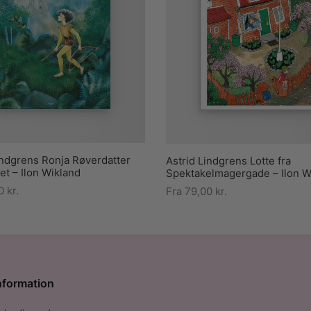
indgrens Ronja Røverdatter
Astrid Lindgrens Lotte fra
tet – Ilon Wikland
Spektakelmagergade – Ilon W
00
kr.
Fra
79,00
kr.
nformation