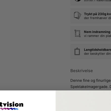
Trykt på 230g kv
der fremhæver di
Nem indramning
vi rammer din pla
Langtidsholdbar
der beskytter di
Beskrivelse
Denne fine og finurlige
Spektakelmagergade. D
fortællinger om Lotte, 
far, der har givet gade
fordi hans tre børn Lot