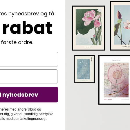
det sjovt dagen lang m
blive ret rasende og stæ
ores nyhedsbrev og få
– og det er ikke altid 
 rabat
lege.
Illustrationerne til Lo
 første ordre.
kunstner og illustrator 
Lindgrens børnebøger.
–
Denne Astrid Lindgren 
størrelser: A5, A4, A3
d nyhedsbrev
sørger vi for at indram
vælge imellem alle vor
neres med andre tilbud og
lavet af egetræ og komm
der dig, giver du samtidig samtykke
-mails med et marketingmæssigt
Er du interesseret i fl