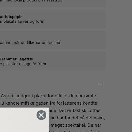
alitetspapir
n plakats farver og form
kat ind, når du tilkøber en ramme
e rammer i egetræ
ne plakater mange år frem
 Astrid Lindgren plakat forestiller den berømte
u kendte måske gaden fra forfatterens kendte
der bor på selvsamme gade. Det er faktisk Lottes
n dens finurlige tilnavn. Han har fundet på det navn,
te, Jonas og Mia laver så meget spektakel. De har