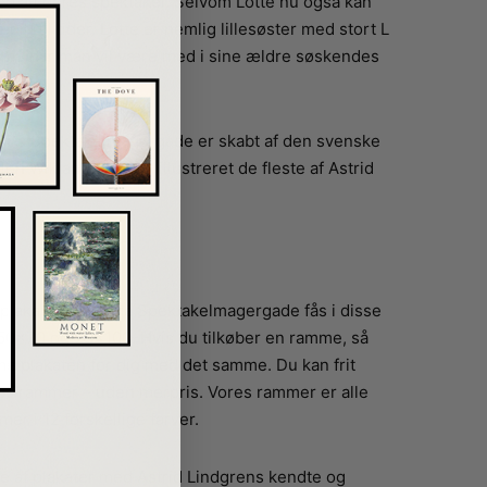
ed alt deres spektakel. Selvom Lotte nu også kan
dig til tider. Lotte er nemlig lillesøster med stort L
nemt, når man vil være med i sine ældre søskendes
tte fra Spektakelmagergade er skabt af den svenske
Ilon Wikland, der har illustreret de fleste af Astrid
plakat af Lotte fra Spektakelmagergade fås i disse
, 50×70 og 70×100. Hvis du tilkøber en ramme, så
me plakaten for dig med det samme. Du kan frit
es rammer – uden merpris. Vores rammer er alle
er i 12 forskellige farver.
ere af plakater med Astrid Lindgrens kendte og