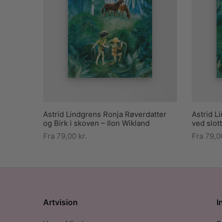
Astrid Lindgrens Ronja Røverdatter
Astrid L
og Birk i skoven – Ilon Wikland
ved slot
Fra
79,00
kr.
Fra
79,
Artvision
I