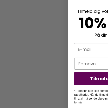
Tilmeld dig v
10%
På din
E-mail
Navn
Tilmel
*Rabatten kan ikke kombi
rabatkoder. Når du tilmel
til, at vi må sende dig e
formål.