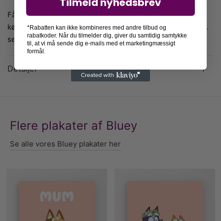
Tilmeld nyhedsbrev
Fås i 6 forskellige størrelser. Alle størrelser kan også
købes med ramme i en valgfri farve. Plakaten her vil f.eks.
*Rabatten kan ikke kombineres med andre tilbud og
rabatkoder. Når du tilmelder dig, giver du samtidig samtykke
se godt ud i vores blå træramme.
til, at vi må sende dig e-mails med et marketingmæssigt
formål.
Detaljer
Flere plakater af Bluey
Se alle vores Bluey plakater her