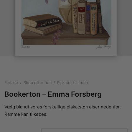
rakte plakater
ntikken
ater til sommerhuset
us plakater
ter i pastelfarver
isme
ater med kvinder
ægt plakater
essionisme
lakater
ey plakater
ernisme
erplakater
Forside
/
Shop efter rum
/
Plakater til stuen
Bookerton – Emma Forsberg
Vælg blandt vores forskellige plakatstørrelser nedenfor.
Ramme kan tilkøbes.