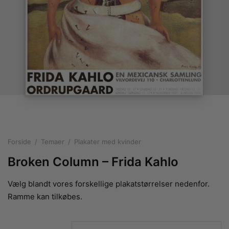
rakte plakater
ntikken
ater til sommerhuset
us plakater
ter i pastelfarver
isme
ater med kvinder
ægt plakater
essionisme
lakater
ey plakater
ernisme
erplakater
Forside
/
Temaer
/
Plakater med kvinder
Broken Column – Frida Kahlo
Vælg blandt vores forskellige plakatstørrelser nedenfor.
Ramme kan tilkøbes.