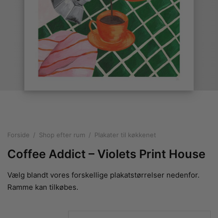
rakte plakater
ntikken
ater til sommerhuset
us plakater
ter i pastelfarver
isme
ater med kvinder
ægt plakater
essionisme
lakater
ey plakater
ernisme
erplakater
Forside
/
Shop efter rum
/
Plakater til køkkenet
Coffee Addict – Violets Print House
Vælg blandt vores forskellige plakatstørrelser nedenfor.
Ramme kan tilkøbes.