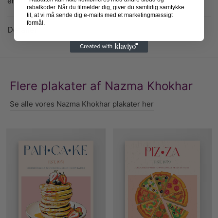
er holdt i sarte farvetoner af beige og lyserød.
rabatkoder. Når du tilmelder dig, giver du samtidig samtykke
til, at vi må sende dig e-mails med et marketingmæssigt
formål.
Detaljer
Flere plakater af Nazma Khokhar
Se alle vores Nazma Khokhar plakater her