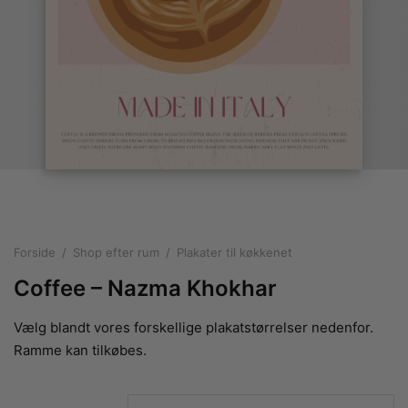
rakte plakater
ntikken
ater til sommerhuset
us plakater
ter i pastelfarver
isme
ater med kvinder
ægt plakater
essionisme
lakater
ey plakater
ernisme
erplakater
Forside
/
Shop efter rum
/
Plakater til køkkenet
Coffee – Nazma Khokhar
Vælg blandt vores forskellige plakatstørrelser nedenfor.
Ramme kan tilkøbes.