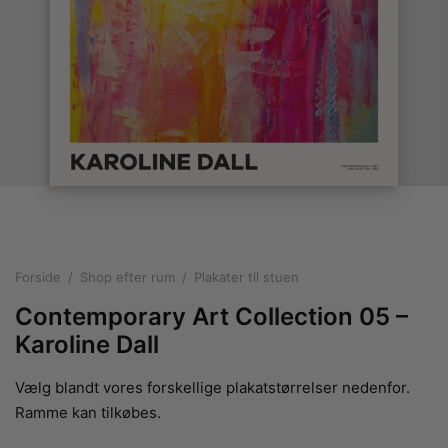
rakte plakater
ntikken
ater til sommerhuset
us plakater
ter i pastelfarver
isme
ater med kvinder
ægt plakater
essionisme
lakater
ey plakater
ernisme
erplakater
Forside
/
Shop efter rum
/
Plakater til stuen
Contemporary Art Collection 05 –
Karoline Dall
Vælg blandt vores forskellige plakatstørrelser nedenfor.
Ramme kan tilkøbes.