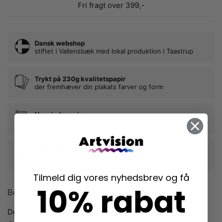
Fri fragt over 399,-
Dansk webshop
stiftet i Vallensbæk med lokal produktion i Taastrup
Trykt på 230g kvalitetspapir
der fremhæver din plakats farver og form
Nem indramning
vi rammer din plakat ind, når du tilkøber en ramme
Langtidsholdbare rammer i egetræ
der beskytter dine plakater mange år frem
Tilmeld dig vores nyhedsbrev og få
10% rabat
Beskrivelse
Denne farverige Karoline Dall plakat
“Contemporary Art