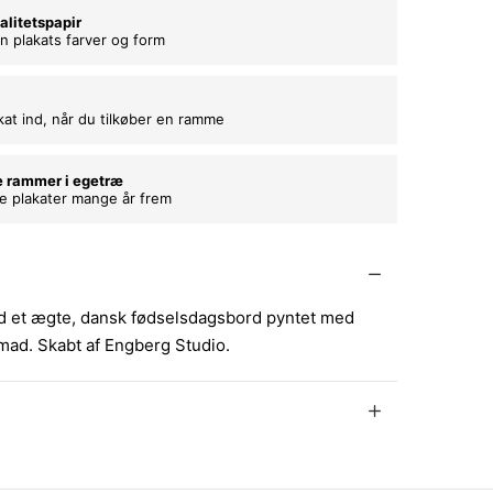
alitetspapir
n plakats farver og form
kat ind, når du tilkøber en ramme
e rammer i egetræ
ne plakater mange år frem
d et ægte, dansk fødselsdagsbord pyntet med
d. Skabt af Engberg Studio.