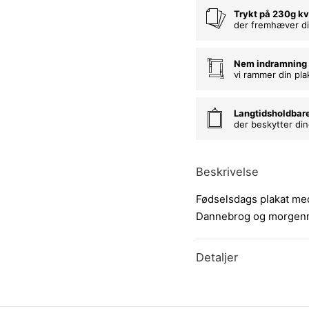
Trykt på 230g kv
der fremhæver di
Nem indramning
vi rammer din pla
Langtidsholdbar
der beskytter di
Beskrivelse
Fødselsdags plakat me
Dannebrog og morgenma
Detaljer