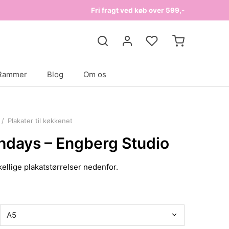
Fri fragt ved køb over 599,-
Rammer
Blog
Om os
/
Plakater til køkkenet
thdays – Engberg Studio
ellige plakatstørrelser nedenfor.