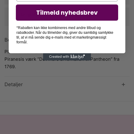
Tilmeld nyhedsbrev
Langtidsholdbare rammer i egetræ
der beskytter dine plakater mange år frem
*Rabatten kan ikke kombineres med andre tilbud og
rabatkoder. Når du tilmelder dig, giver du samtidig samtykke
til, at vi må sende dig e-mails med et marketingmæssigt
Beskrivelse
formål.
Plakat af den italienske kunstner Giovanni Battista
Piranesis værk “Det indre af forhallen til Pantheon” fra
1769.
Detaljer