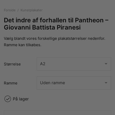
rakte plakater
ntikken
ater til sommerhuset
us plakater
Forside
/
Kunstplakater
ter i pastelfarver
isme
ater med kvinder
Det indre af forhallen til Pantheon –
ægt plakater
essionisme
lakater
Giovanni Battista Piranesi
ey plakater
ernisme
erplakater
Vælg blandt vores forskellige plakatstørrelser nedenfor.
Ramme kan tilkøbes.
Størrelse
Ramme
På lager