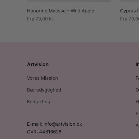
Honoring Matisse – Wild Apple
Cyprus I
Fra
79,00
kr.
Fra
79,
Artvision
I
Vores Mission
F
Bæredygtighed
O
Kontakt os
H
P
E-mail: info@artvision.dk
A
CVR: 44816628