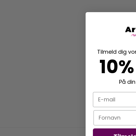
Tilmeld dig v
10%
På din
E-mail
Navn