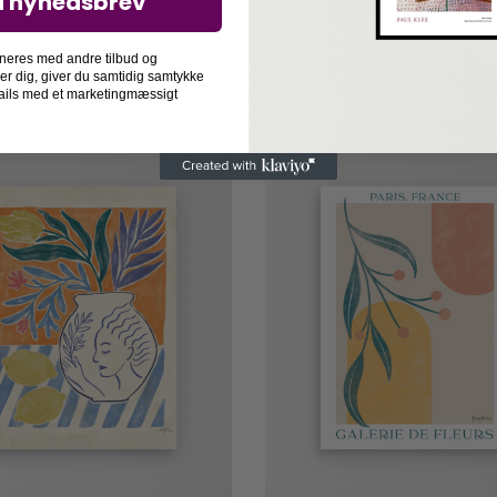
d nyhedsbrev
neres med andre tilbud og
der dig, giver du samtidig samtykke
-mails med et marketingmæssigt