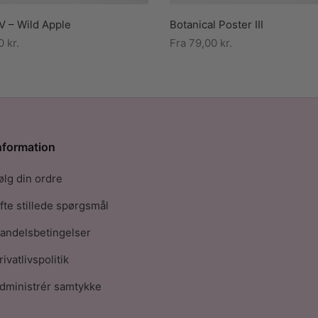
V – Wild Apple
Botanical Poster III
00
kr.
Fra
79,00
kr.
nformation
ølg din ordre
fte stillede spørgsmål
andelsbetingelser
rivatlivspolitik
dministrér samtykke