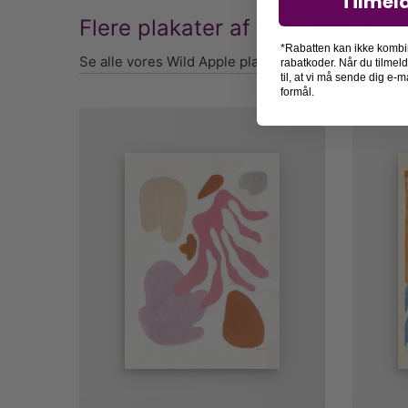
Tilmel
Flere plakater af Wild Apple
*Rabatten kan ikke kombi
Se alle vores Wild Apple plakater her
rabatkoder. Når du tilmel
til, at vi må sende dig e
formål.