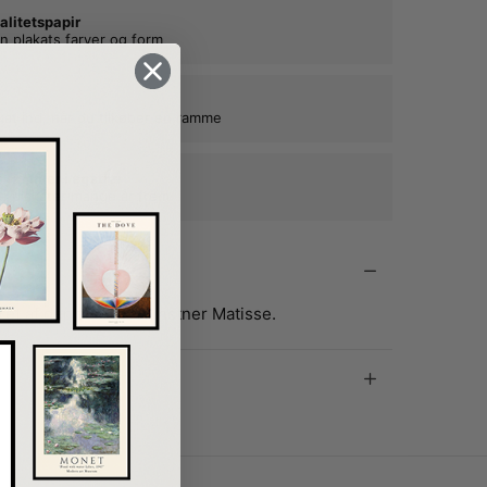
alitetspapir
n plakats farver og form
kat ind, når du tilkøber en ramme
e rammer i egetræ
ne plakater mange år frem
ret af den franske kunstner Matisse.