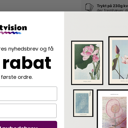
Trykt på 230g kv
der fremhæver di
Nem indramning
vi rammer din pla
Langtidsholdbar
ores nyhedsbrev og få
der beskytter di
 rabat
Beskrivelse
 første ordre.
Moderne plakat inspire
Detaljer