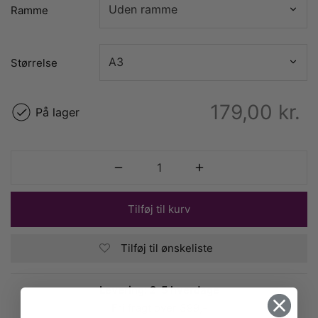
Ramme
Størrelse
179,00
kr.
På lager
Tilføj til kurv
Tilføj til ønskeliste
Levering: 2-5 hverdage
Fri fragt over 399,-