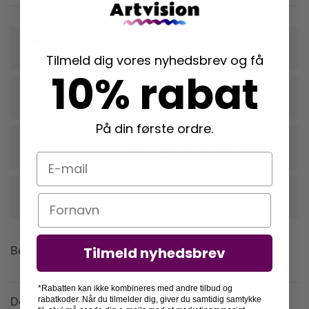
Dansk webshop
stiftet i Vallensbæk med lokal produktion i Taastrup
Tilmeld dig vores nyhedsbrev og få
10% rabat
Trykt på 230g kvalitetspapir
der fremhæver din plakats farver og form
På din første ordre.
Nem indramning
vi rammer din plakat ind, når du tilkøber en ramme
E-mail
Langtidsholdbare rammer i egetræ
Navn
der beskytter dine plakater mange år frem
Beskrivelse
Tilmeld nyhedsbrev
*Rabatten kan ikke kombineres med andre tilbud og
Detaljer
rabatkoder. Når du tilmelder dig, giver du samtidig samtykke