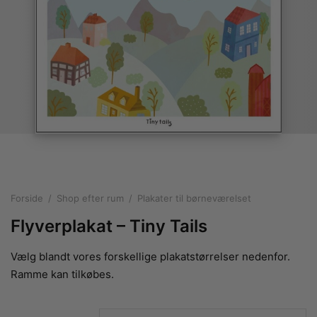
rakte plakater
ntikken
ater til sommerhuset
us plakater
ter i pastelfarver
isme
ater med kvinder
ægt plakater
essionisme
lakater
ey plakater
ernisme
erplakater
Forside
/
Shop efter rum
/
Plakater til børneværelset
Flyverplakat – Tiny Tails
Vælg blandt vores forskellige plakatstørrelser nedenfor.
Ramme kan tilkøbes.