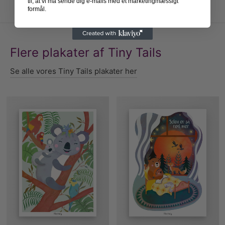
til, at vi må sende dig e-mails med et marketingmæssigt
formål.
Flere plakater af Tiny Tails
Se alle vores Tiny Tails plakater her