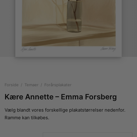
rakte plakater
ntikken
ater til sommerhuset
us plakater
ter i pastelfarver
isme
ater med kvinder
ægt plakater
essionisme
lakater
ey plakater
ernisme
erplakater
Forside
/
Temaer
/
Forårsplakater
Kære Annette – Emma Forsberg
Vælg blandt vores forskellige plakatstørrelser nedenfor.
Ramme kan tilkøbes.