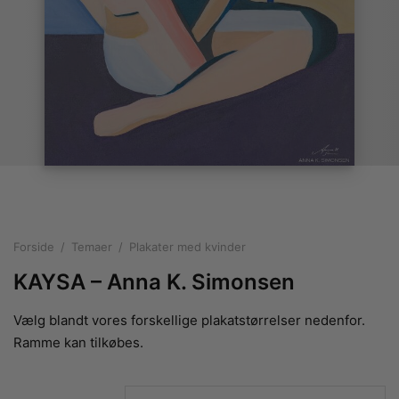
rakte plakater
ntikken
ater til sommerhuset
us plakater
ter i pastelfarver
isme
ater med kvinder
ægt plakater
essionisme
lakater
ey plakater
ernisme
erplakater
Forside
/
Temaer
/
Plakater med kvinder
KAYSA – Anna K. Simonsen
Vælg blandt vores forskellige plakatstørrelser nedenfor.
Ramme kan tilkøbes.