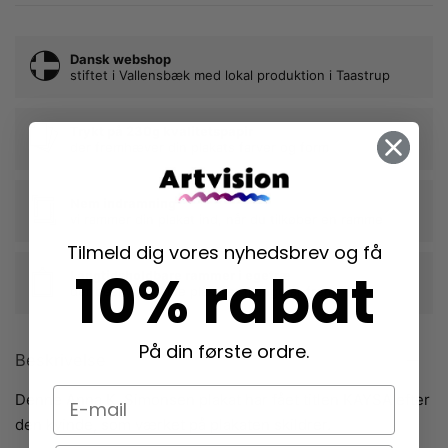
Dansk webshop
stiftet i Vallensbæk med lokal produktion i Taastrup
Trykt på 230g kvalitetspapir
der fremhæver din plakats farver og form
Nem indramning
vi rammer din plakat ind, når du tilkøber en ramme
Tilmeld dig vores nyhedsbrev og få
10% rabat
Langtidsholdbare rammer i egetræ
der beskytter dine plakater mange år frem
På din første ordre.
Beskrivelse
E-mail
Denne Anna K. Simonsen plakat har fået titlen KAYSA efter
den kvinde, som værket på plakaten skildrer.