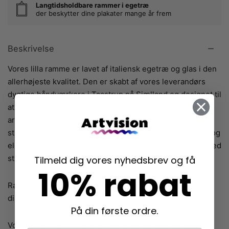
Langtidsholdbare rammer i egetræ
der beskytter dine plakater mange år frem
Beskrivelse
Vores lilla ramme er lavet af italiensk egetræ og glas i den
allerhøjeste kvalitet. Den er skabt af vores leverandørs
dygtige håndværkere i Taastrup på Sjælland og designet til
at holde længst muligt. Derudover har man gjort et stort
arbejde for at skabe en ramme, der er også holder
stilmæssigt. Resultatet er en ramme, der både er tidløst og
elegant samtidig med, at den fremhæver dine plakater med
stil i mange år frem.
Tilmeld dig vores nyhedsbrev og få
10% rabat
Rammens træliste er kun 1,5 cm bred, hvilket sikrer en
diskret men stilfuld profil rundt om din plakat.
På din første ordre.
Vores lilla træramme fås i størrelserne A5, A4, A3, A2, A1,