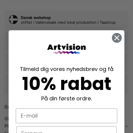
Dansk webshop
stiftet i Vallensbæk med lokal produktion i Taastrup
Trykt på 230g kvalitetspapir
der fremhæver din plakats farver og form
Nem indramning
vi rammer din plakat ind, når du tilkøber en ramme
Tilmeld dig vores nyhedsbrev og få
10% rabat
Langtidsholdbare rammer i egetræ
der beskytter dine plakater mange år frem
På din første ordre.
Beskrivelse
E-mail
Gigi Rosado plakat med den skønne titel Love is Love.
Plakaten sætter fokus på, at kærlighed er bare kærlighed –
Navn