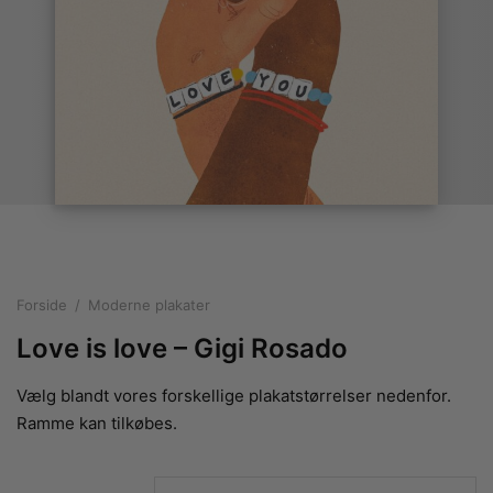
rakte plakater
ntikken
ater til sommerhuset
us plakater
ter i pastelfarver
isme
ater med kvinder
ægt plakater
essionisme
lakater
ey plakater
ernisme
erplakater
Forside
/
Moderne plakater
Love is love – Gigi Rosado
Vælg blandt vores forskellige plakatstørrelser nedenfor.
Ramme kan tilkøbes.