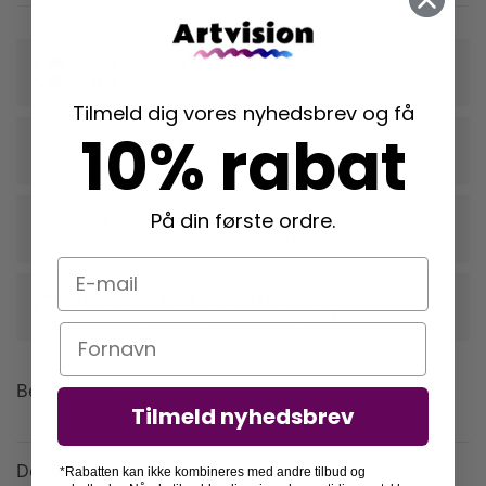
Dansk webshop
stiftet i Vallensbæk med lokal produktion i Taastrup
Tilmeld dig vores nyhedsbrev og få
10% rabat
Trykt på 230g kvalitetspapir
der fremhæver din plakats farver og form
På din første ordre.
Nem indramning
vi rammer din plakat ind, når du tilkøber en ramme
E-mail
Langtidsholdbare rammer i egetræ
der beskytter dine plakater mange år frem
Navn
Beskrivelse
Tilmeld nyhedsbrev
Detaljer
*Rabatten kan ikke kombineres med andre tilbud og