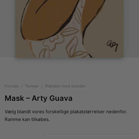
rakte plakater
ntikken
ater til sommerhuset
us plakater
ter i pastelfarver
isme
ater med kvinder
ægt plakater
essionisme
lakater
ey plakater
ernisme
erplakater
Forside
/
Temaer
/
Plakater med kvinder
Mask – Arty Guava
Vælg blandt vores forskellige plakatstørrelser nedenfor.
Ramme kan tilkøbes.