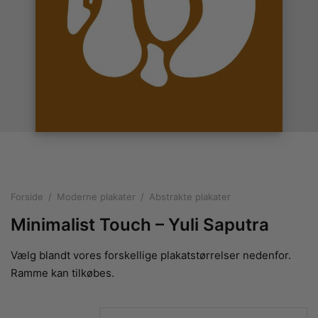
rakte plakater
ntikken
ater til sommerhuset
us plakater
ter i pastelfarver
isme
ater med kvinder
ægt plakater
essionisme
lakater
ey plakater
ernisme
erplakater
Forside
/
Moderne plakater
/
Abstrakte plakater
Minimalist Touch – Yuli Saputra
Vælg blandt vores forskellige plakatstørrelser nedenfor.
Ramme kan tilkøbes.