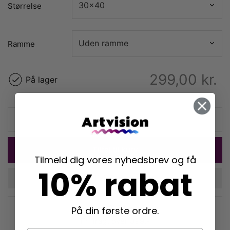
Størrelse
Ramme
299,00
kr.
På lager
Tilføj til kurv
Tilmeld dig vores nyhedsbrev og få
10% rabat
Tilføj til ønskeliste
Levering: 2-5 hverdage
På din første ordre.
Fri fragt over 399,-