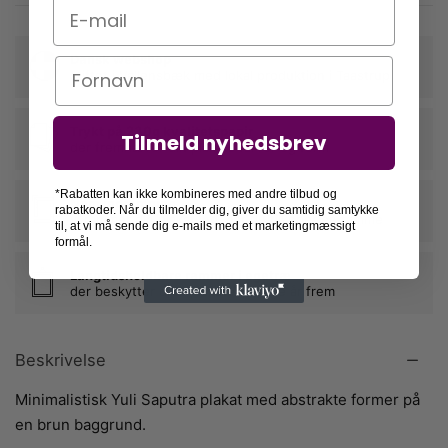
E-mail
Dansk webshop
Navn
stiftet i Vallensbæk med lokal produktion i Taastrup
Trykt på 230g kvalitetspapir
Tilmeld nyhedsbrev
der fremhæver din plakats farver og form
*Rabatten kan ikke kombineres med andre tilbud og
Nem indramning
rabatkoder. Når du tilmelder dig, giver du samtidig samtykke
vi rammer din plakat ind, når du tilkøber en ramme
til, at vi må sende dig e-mails med et marketingmæssigt
formål.
Langtidsholdbare rammer i egetræ
der beskytter dine plakater mange år frem
Beskrivelse
Minimalistisk Yuli Saputra plakat med abstrakte former på
en brun baggrund.