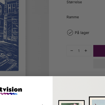
Størrelse
Ramme
På lager
Dansk webshop
stiftet i Vallens