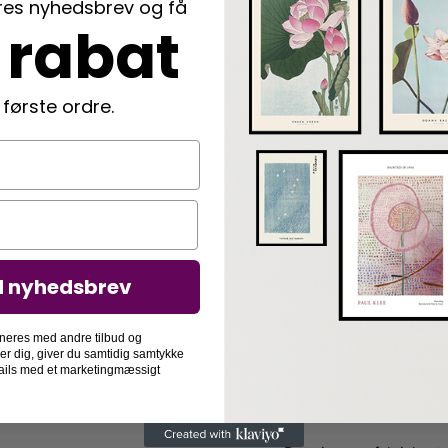
ores nyhedsbrev og få
 rabat
Trykt på 230g kv
der fremhæver di
 første ordre.
Nem indramning
vi rammer din pla
Langtidsholdbar
der beskytter di
d nyhedsbrev
Beskrivelse
Plakat med det københa
neres med andre tilbud og
hjørnet af Holmbladsga
der dig, giver du samtidig samtykke
-mails med et marketingmæssigt
venter på sin egen fora
Brød Good Boy.