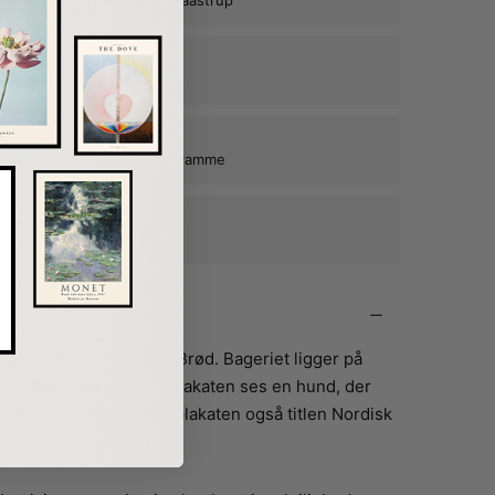
alitetspapir
n plakats farver og form
kat ind, når du tilkøber en ramme
e rammer i egetræ
ne plakater mange år frem
vnske bageri Nordisk Brød. Bageriet ligger på
de i København S. På plakaten ses en hund, der
n bageren. Derfor har plakaten også titlen Nordisk