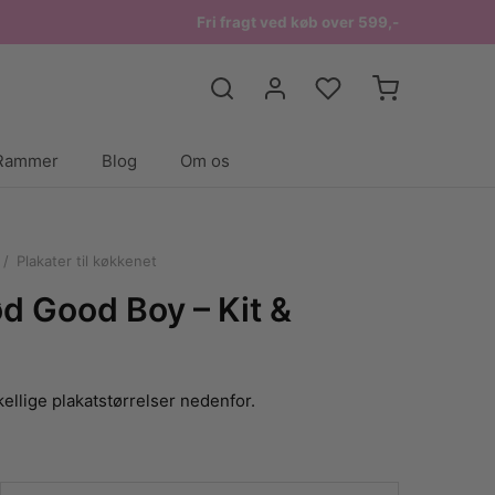
Fri fragt ved køb over 599,-
Rammer
Blog
Om os
/
Plakater til køkkenet
d Good Boy – Kit &
ellige plakatstørrelser nedenfor.