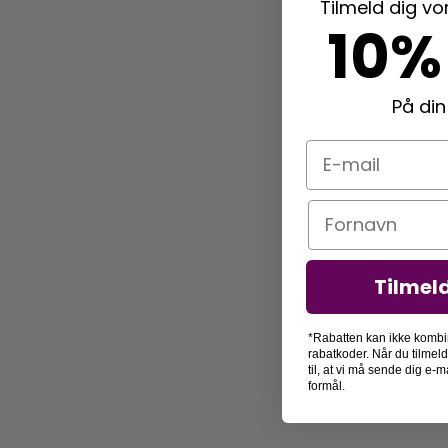
Tilmeld dig v
10%
På din
E-mail
Navn
Tilmel
*Rabatten kan ikke kombi
rabatkoder. Når du tilmel
til, at vi må sende dig e
formål.