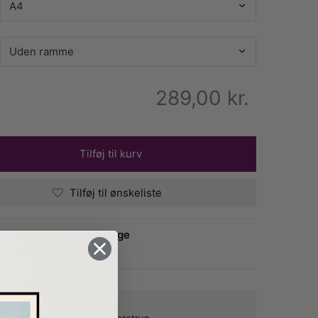
289,00
kr.
Tilføj til kurv
Tilføj til ønskeliste
Levering: 2-5 hverdage
Fri fragt over 399,-
bæk med lokal produktion i Taastrup