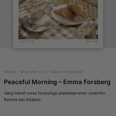
rakte plakater
ntikken
ater til sommerhuset
us plakater
ter i pastelfarver
isme
ater med kvinder
ægt plakater
essionisme
lakater
ey plakater
ernisme
erplakater
Forside
/
Shop efter rum
/
Plakater til køkkenet
Peaceful Morning – Emma Forsberg
Vælg blandt vores forskellige plakatstørrelser nedenfor.
Ramme kan tilkøbes.