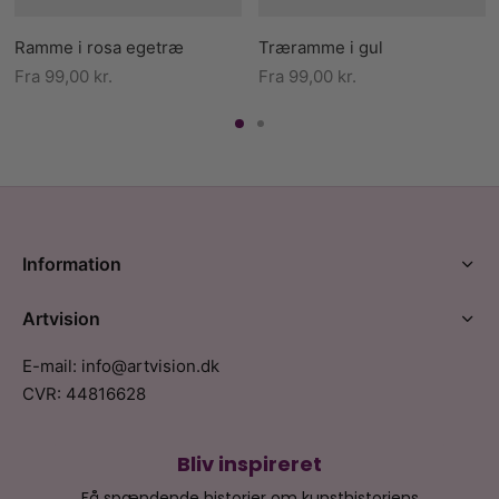
Ramme i rosa egetræ
Træramme i gul
Fra
99,00
kr.
Fra
99,00
kr.
Information
Artvision
E-mail: info@artvision.dk
CVR: 44816628
Bliv inspireret
Få spændende historier om kunsthistoriens