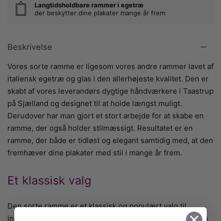
Langtidsholdbare rammer i egetræ
der beskytter dine plakater mange år frem
Beskrivelse
Vores sorte ramme er ligesom vores andre rammer lavet af
italiensk egetræ og glas i den allerhøjeste kvalitet. Den er
skabt af vores leverandørs dygtige håndværkere i Taastrup
på Sjælland og designet til at holde længst muligt.
Derudover har man gjort et stort arbejde for at skabe en
ramme, der også holder stilmæssigt. Resultatet er en
ramme, der både er tidløst og elegant samtidig med, at den
fremhæver dine plakater med stil i mange år frem.
Et klassisk valg
Den sorte ramme er et klassisk og populært valg til
indramning af plakater. Den sorte kant er markant, og den