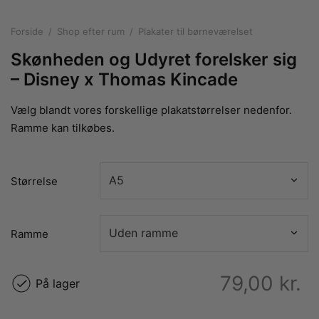
rakte plakater
ntikken
ater til sommerhuset
us plakater
Forside
/
Shop efter rum
/
Plakater til børneværelset
ter i pastelfarver
isme
ater med kvinder
Skønheden og Udyret forelsker sig
ægt plakater
essionisme
lakater
– Disney x Thomas Kincade
ey plakater
ernisme
erplakater
Vælg blandt vores forskellige plakatstørrelser nedenfor.
Ramme kan tilkøbes.
Størrelse
Ramme
79,00
kr.
På lager