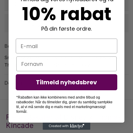
10% rabat
vi rammer din plakat ind, når du tilkøber en ramme
Langtidsholdbare rammer i egetræ
der beskytter dine plakater mange år frem
På din første ordre.
E-mail
Beskrivelse
Smuk Skønheden og Udyret plakat skabt af kunstneren
Navn
Thomas Kincade i samarbejde med Disney.
Tilmeld nyhedsbrev
Detaljer
*Rabatten kan ikke kombineres med andre tilbud og
rabatkoder. Når du tilmelder dig, giver du samtidig samtykke
til, at vi må sende dig e-mails med et marketingmæssigt
formål.
Flere plakater af Disney x Thomas
Kincade