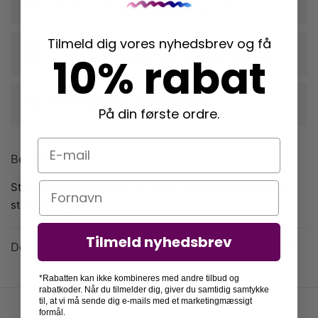
der fremhæver din plakats farver og form
Tilmeld dig vores nyhedsbrev og få
Nem indramning
10% rabat
vi rammer din plakat ind, når du tilkøber en ramme
Langtidsholdbare rammer i egetræ
der beskytter dine plakater mange år frem
På din første ordre.
E-mail
Beskrivelse
Stitch plakat med Stitch og Angel, der giver hinanden en
Navn
stor krammer.
Tilmeld nyhedsbrev
Detaljer
*Rabatten kan ikke kombineres med andre tilbud og
rabatkoder. Når du tilmelder dig, giver du samtidig samtykke
til, at vi må sende dig e-mails med et marketingmæssigt
formål.