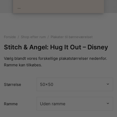
rakte plakater
ntikken
ater til sommerhuset
us plakater
ter i pastelfarver
isme
ater med kvinder
ægt plakater
essionisme
lakater
ey plakater
ernisme
erplakater
Forside
/
Shop efter rum
/
Plakater til børneværelset
Stitch & Angel: Hug It Out – Disney
Vælg blandt vores forskellige plakatstørrelser nedenfor.
Ramme kan tilkøbes.
Størrelse
Ramme