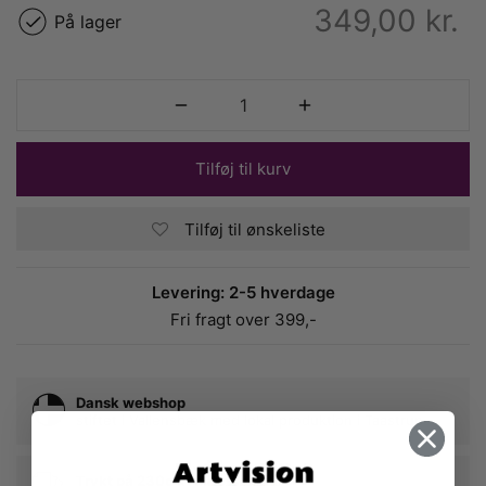
349,00
kr.
På lager
Tilføj til kurv
Tilføj til ønskeliste
Levering: 2-5 hverdage
Fri fragt over 399,-
Dansk webshop
stiftet i Vallensbæk med lokal produktion i Taastrup
Trykt på 230g kvalitetspapir