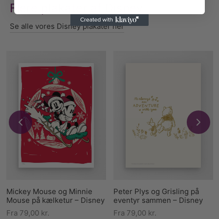
Flere plakater af Disney
Se alle vores Disney plakater her
Mickey Mouse og Minnie
Peter Plys og Grisling på
Mouse på kælketur – Disney
eventyr sammen – Disney
Fra
79,00
kr.
Fra
79,00
kr.