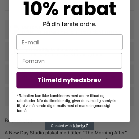
10% rabat
Fri fragt over 399,-
På din første ordre.
Dansk webshop
stiftet i Vallensbæk med lokal produktion i Taastrup
E-mail
Trykt på 230g kvalitetspapir
der fremhæver din plakats farver og form
Navn
Nem indramning
vi rammer din plakat ind, når du tilkøber en ramme
Tilmeld nyhedsbrev
Langtidsholdbare rammer i egetræ
*Rabatten kan ikke kombineres med andre tilbud og
der beskytter dine plakater mange år frem
rabatkoder. Når du tilmelder dig, giver du samtidig samtykke
til, at vi må sende dig e-mails med et marketingmæssigt
formål.
Beskrivelse
A New Day Studio plakat med titlen “The Morning After”.