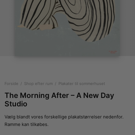
rakte plakater
ntikken
ater til sommerhuset
us plakater
ter i pastelfarver
isme
ater med kvinder
ægt plakater
essionisme
lakater
ey plakater
ernisme
erplakater
Forside
/
Shop efter rum
/
Plakater til sommerhuset
The Morning After – A New Day
Studio
Vælg blandt vores forskellige plakatstørrelser nedenfor.
Ramme kan tilkøbes.