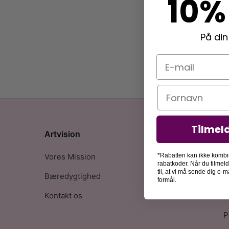
10%
På din
E-mail
Navn
Tilmel
Artvision
I
Vores Mission
F
*Rabatten kan ikke kombi
rabatkoder. Når du tilmel
til, at vi må sende dig e
Bæredygtighed
O
formål.
Kontakt os
H
P