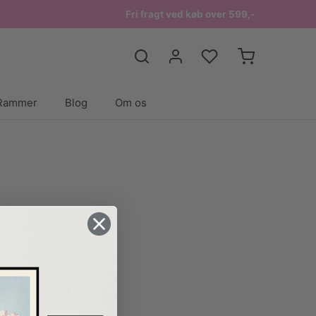
Fri fragt ved køb over 599,-
Rammer
Blog
Om os