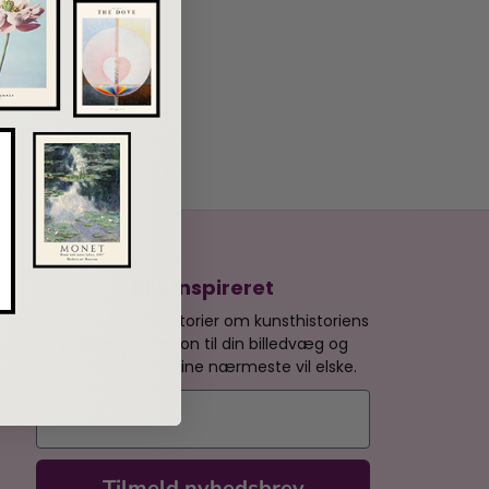
Bliv inspireret
Få spændende historier om kunsthistoriens
kvinder, inspiration til din billedvæg og
gaveidéer, som dine nærmeste vil elske.
E-mail
Tilmeld nyhedsbrev