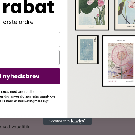
 rabat
 første ordre.
d nyhedsbrev
nformation
ølg din ordre
neres med andre tilbud og
der dig, giver du samtidig samtykke
-mails med et marketingmæssigt
fte stillede spørgsmål
andelsbetingelser
rivatlivspolitik