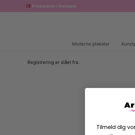
Produceres i Danmark
Moderne plakater
Kunstp
Registrering er slået fra.
Tilmeld dig v