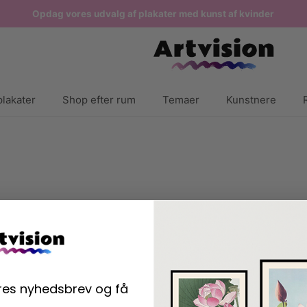
Opdag vores udvalg af plakater med kunst af kvinder
lakater
Shop efter rum
Temaer
Kunstnere
ores nyhedsbrev og få