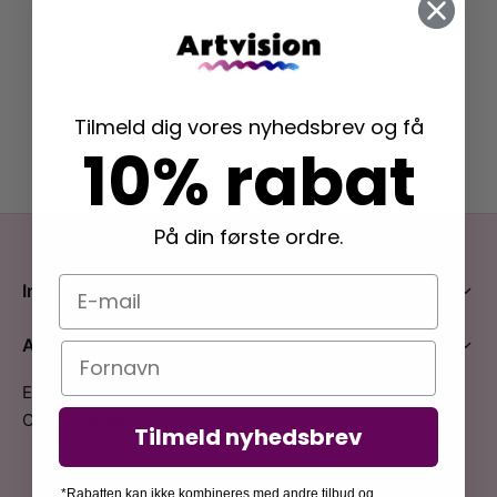
rakte plakater
ntikken
ater til sommerhuset
us plakater
ter i pastelfarver
isme
ater med kvinder
ægt plakater
essionisme
lakater
Tilmeld dig vores nyhedsbrev og få
10% rabat
ey plakater
ernisme
erplakater
På din første ordre.
E-mail
Information
Artvision
Navn
E-mail: info@artvision.dk
CVR: 44816628
Tilmeld nyhedsbrev
Bliv inspireret
*Rabatten kan ikke kombineres med andre tilbud og