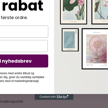
 rabat
 første ordre.
d nyhedsbrev
nformation
ølg din ordre
neres med andre tilbud og
der dig, giver du samtidig samtykke
-mails med et marketingmæssigt
fte stillede spørgsmål
andelsbetingelser
rivatlivspolitik