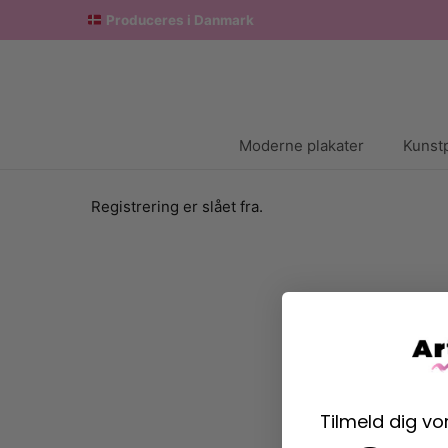
Produceres i Danmark
Moderne plakater
Kunstp
Registrering er slået fra.
Tilmeld dig v