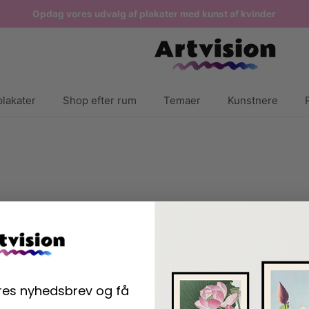
Opdag vores udvalg af plakater med kunst af kvinder
lakater
Shop efter rum
Temaer
Kunstnere
ores nyhedsbrev og få