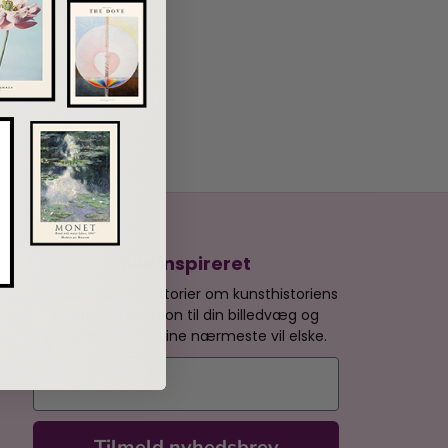
Bliv inspireret
Få spændende historier om kunsthistoriens
kvinder, inspiration til din billedvæg og
gaveidéer, som dine nærmeste vil elske.
E-mail
Tilmeld nyhedsbrev