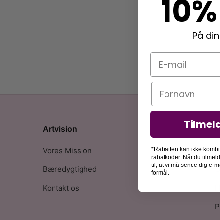
10%
På din
E-mail
Navn
Tilmel
Artvision
I
Vores Mission
F
*Rabatten kan ikke kombi
rabatkoder. Når du tilmel
til, at vi må sende dig e
Bæredygtighed
O
formål.
Kontakt os
H
P