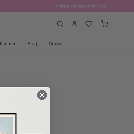
Fri fragt ved køb over 599,-
Rammer
Blog
Om os