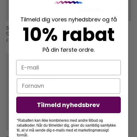
Tilmeld dig vores nyhedsbrev og få
10% rabat
Snowscape – Michelle
Lilac Lake – Michelle
Carlslund
Carlslund
Fra
79,00
kr.
Fra
79,00
kr.
På din første ordre.
E-mail
Navn
Tilmeld nyhedsbrev
*Rabatten kan ikke kombineres med andre tilbud og
rabatkoder. Når du tilmelder dig, giver du samtidig samtykke
til, at vi må sende dig e-mails med et marketingmæssigt
formål.