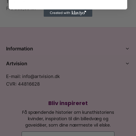
Tulip lover – Cille Due
Fra
369,00
kr.
Information
Artvision
E-mail: info@artvision.dk
CVR: 44816628
Bliv inspireret
Få spændende historier om kunsthistoriens
kvinder, inspiration til din billedvæg og
gaveidéer, som dine nærmeste vil elske.
E-mail