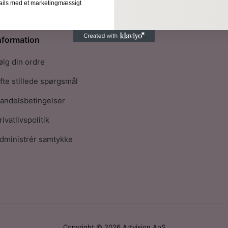
-mails med et marketingmæssigt
nformation
ølg din ordre
fte stillede spørgsmål
andelsbetingelser
rivatlivspolitik
dministrér samtykke
Copyright © 2026 Artvision ApS