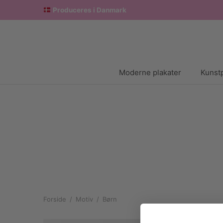
Produceres i Danmark
Moderne plakater
Kunstp
Forside
/
Motiv
/
Børn