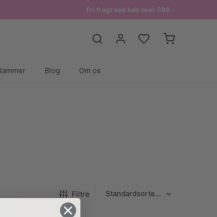
Fri fragt ved køb over 599,-
Rammer
Blog
Om os
Filtre