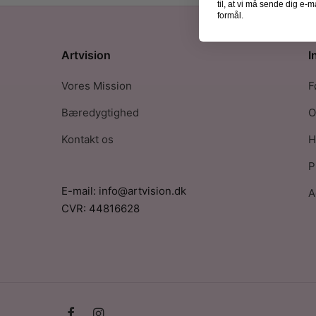
til, at vi må sende dig e
formål.
Artvision
I
Vores Mission
F
Bæredygtighed
O
Kontakt os
H
P
E-mail: info@artvision.dk
A
CVR: 44816628