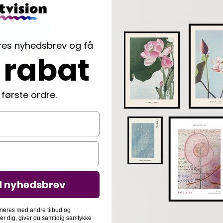
ores nyhedsbrev og få
 rabat
 første ordre.
indgrens Brødrene Løvehjerte
Mountain Landscape with the
d nyhedsbrev
ryg – Ilon Wikland
in the snow – Caroline Bonne
00
kr.
Fra
79,00
kr.
neres med andre tilbud og
der dig, giver du samtidig samtykke