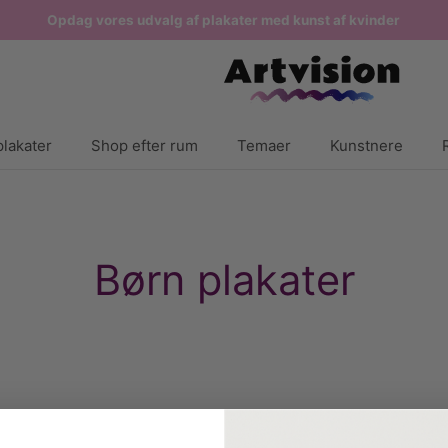
Opdag vores udvalg af plakater med kunst af kvinder
lakater
Shop efter rum
Temaer
Kunstnere
Børn plakater