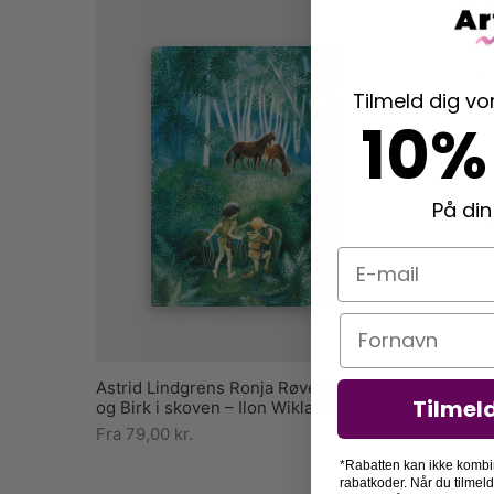
Tilmeld dig v
10%
På din
E-mail
Navn
Astrid Lindgrens Ronja Røverdatter
Astrid L
Tilmel
og Birk i skoven – Ilon Wikland
på heste
Fra
79,00
kr.
Fra
79,
*Rabatten kan ikke kombi
rabatkoder. Når du tilmel