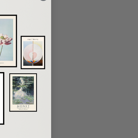
 houses
 Muller