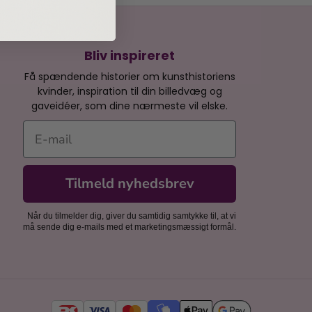
Bliv inspireret
Få spændende historier om kunsthistoriens
kvinder, inspiration til din billedvæg og
gaveidéer, som dine nærmeste vil elske.
E-mail
Tilmeld nyhedsbrev
Når du tilmelder dig, giver du samtidig samtykke til, at vi
må sende dig e-mails med et marketingsmæssigt formål.