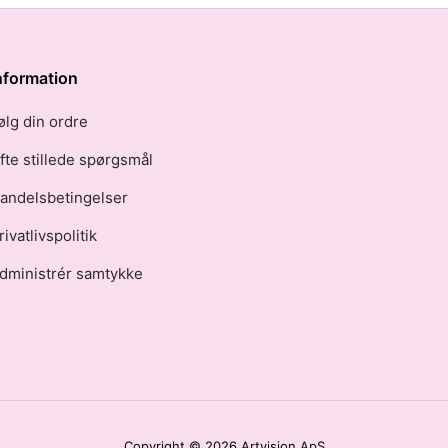
nformation
ølg din ordre
fte stillede spørgsmål
andelsbetingelser
rivatlivspolitik
dministrér samtykke
Copyright © 2026 Artvision ApS