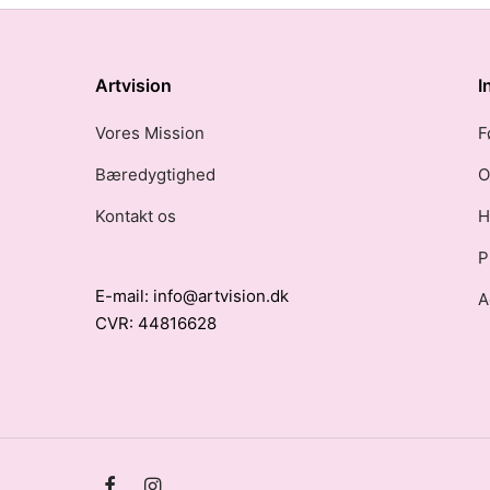
Artvision
I
Vores Mission
F
Bæredygtighed
O
Kontakt os
H
P
E-mail: info@artvision.dk
A
CVR: 44816628